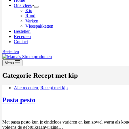
Home
Ons vlees
Kip
Rund
Varken
Vleespakketten
Bestellen
Recepten
Contact
Bestellen
Menu
Categorie
Recept met kip
Alle recepten
,
Recept met kip
Pasta pesto
Met pasta pesto kun je eindeloos variëren en kan zowel warm als koud 
volgens de gebruiksaanwijzing…