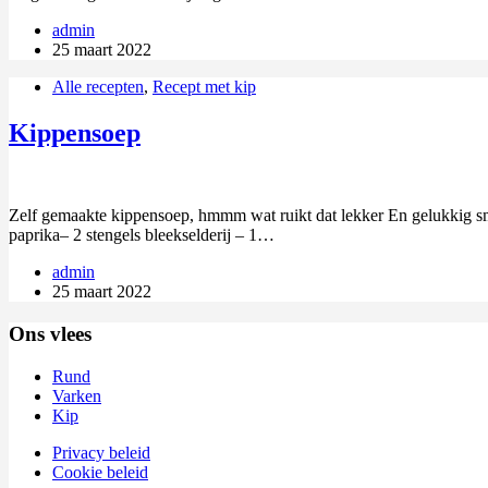
admin
25 maart 2022
Alle recepten
,
Recept met kip
Kippensoep
Zelf gemaakte kippensoep, hmmm wat ruikt dat lekker En gelukkig smaa
paprika– 2 stengels bleekselderij – 1…
admin
25 maart 2022
Ons vlees
Rund
Varken
Kip
Privacy beleid
Cookie beleid